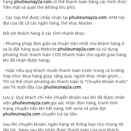
hàng
phulieumay2a.com
có thể thanh toán bằng các hình thức:
Tiền mặt và quẹt thẻ (không thu phí).
- Các loại thẻ được chấp nhận tại
phulieumay2a.com
: ATM nội
địa của tất cả các ngân hàng, thẻ Visa, Master.
Đối với khách hàng ở các tỉnh-thành khác:
- Phương pháp đơn giản và thuận tiện nhất cho khách hàng ở
xa là đặt hàng qua Website:
phulieumay2a.com
và sử dụng
phương thức thanh toán COD (thanh toán cho người giao hàng
khi đã nhận được hàng).
- Hoặc nếu quý khách muốn thanh toán trước trong cá trường
hợp như: Mua hàng giúp, tặng quà, người khác nhận giùm,...
Thì có thể chọn phương án thanh toán là "Chuyển khoản trước"
vào TK dưới đây của
phulieumay2a.com
.
Lưu ý: Quý khách chỉ nên chuyển khoản sau khi đã được nhân
viên
phulieumay2a.com
gọi xác nhận đơn hàng, tránh tình
trạng chuyển tiền khi hết hàng, hết serie sẽ phải đợi
phulieumay2a.com
chuyển trả lại tiền.
Sau khi chuyển khoản, ngân hàng sẽ thông báo cho chúng tôi
lập tức. Ngay sau khi nhận được thanh toán của quý khách,